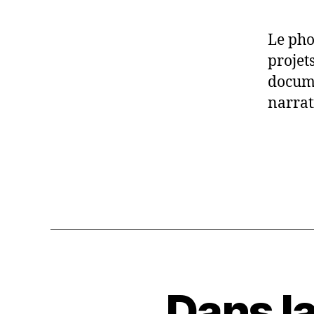
Le pho
projet
docume
narrat
Dans la
P
Catégories
H