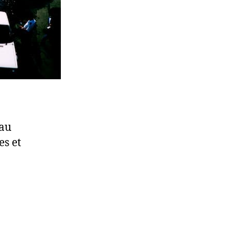
 au
es et