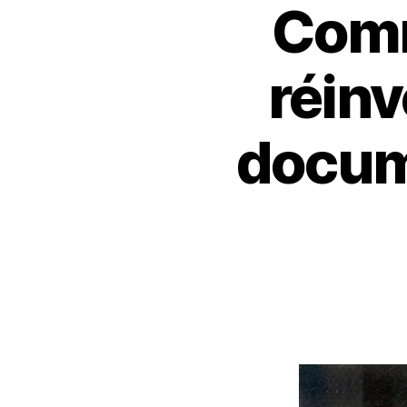
Comm
P
Catégories
H
O
T
réinv
O
G
R
A
docum
P
H
IE
D
O
C
U
M
E
N
T
A
I
R
E