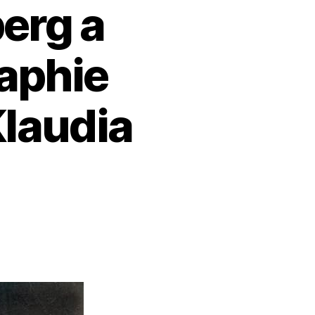
erg a
raphie
laudia
ment
dberg
venté