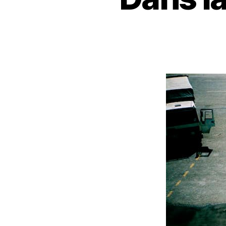
O
T
O
G
R
A
P
H
I
E
N
A
R
R
A
T
I
V
E