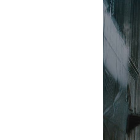
R
A
T
I
V
E