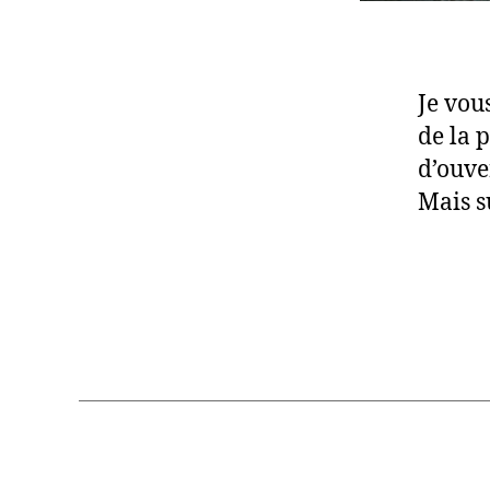
Je vou
de la 
d’ouve
Mais s