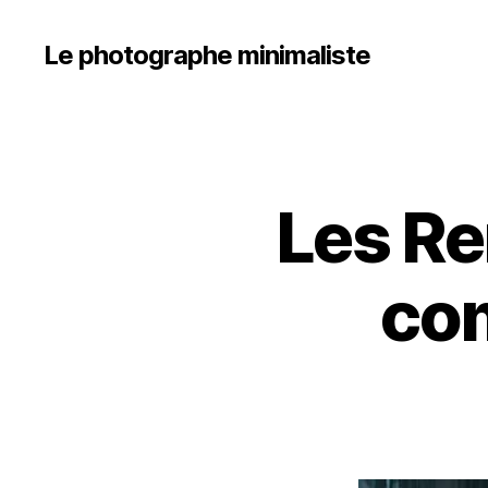
Le photographe minimaliste
Les Re
P
Catégories
H
O
T
com
O
G
R
A
P
H
I
E
N
A
R