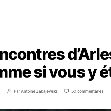
ncontres d’Arl
2
3
me si vous y é
j
u
il
l
Date
sur
Par
Antoine Zabajewski
60 commentaires
e
Auteur
de
Les
t
de
l’article
Ren
2
l’article
d’Ar
0