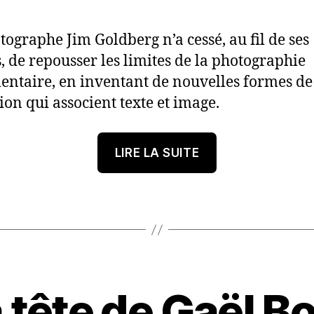
tographe Jim Goldberg n’a cessé, au fil de ses
s, de repousser les limites de la photographie
ntaire, en inventant de nouvelles formes de
ion qui associent texte et image.
« Comment
LIRE LA SUITE
Jim
Goldberg
a
réinventé
la
photographie
 tête de Gaël 
documentaire
1