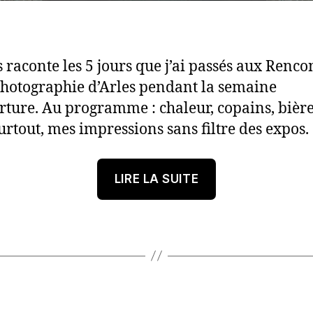
s raconte les 5 jours que j’ai passés aux Renco
photographie d’Arles pendant la semaine
rture. Au programme : chaleur, copains, bière
urtout, mes impressions sans filtre des expos.
« Les
LIRE LA SUITE
Rencontres
d’Arles
2026
comme
si
vous