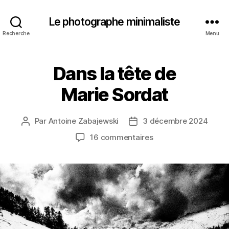
Le photographe minimaliste
Recherche
Menu
Dans la tête de
Marie Sordat
Par
Antoine Zabajewski
3 décembre 2024
Auteur
Date
de
de
sur
16 commentaires
l’article
l’article
Dans
la
tête
de
Marie Sordat