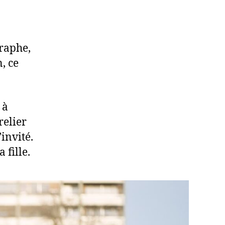
raphe,
, ce
 à
relier
invité.
 fille.