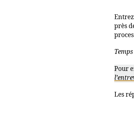
M
E
N
Entrez
T
près de
A
I
proces
R
E
Temps 
Pour e
l’entr
Les ré