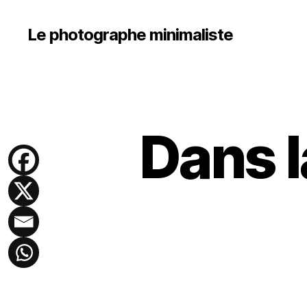
Le photographe minimaliste
Dans l
P
Catégories
H
O
T
O
G
R
A
P
H
IE
D
O
C
U