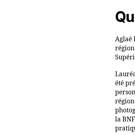
Qui
Aglaé 
région
Supéri
Lauréa
été pr
personn
régiona
photog
la BNF
pratiq