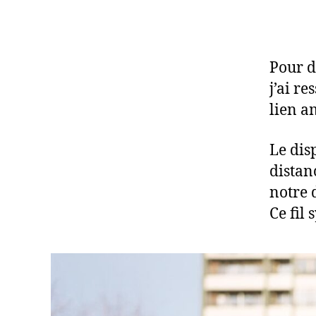
Pour d
j’ai re
lien a
Le disp
distan
notre 
Ce fil 