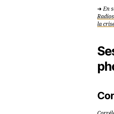
➜
En s
Radios
la cris
Ses
ph
Cor
Corrél