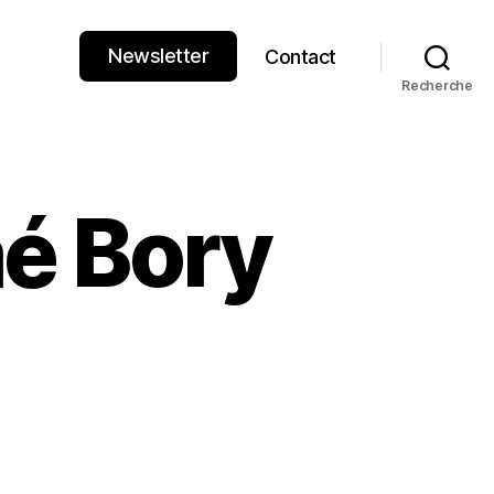
Newsletter
Contact
Recherche
aé Bory
s
laé
y