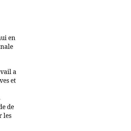
hui en
onale
vail a
ves et
s
de de
 les