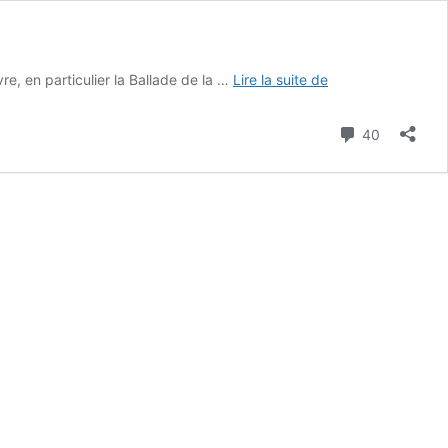
La
re, en particulier la Ballade de la …
Lire la suite de
ballade
de
Commenta
40
Nan
Goldin :
de
l’intime
à
l’universel